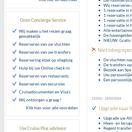
De roomservice
Wij reserveren 
1 reservatie in 
1 reservatie in 
Onze Concierge Service
1 reservatie in
1 reservatie in 
Alle entertainm
Wij maken u het reizen graag
De havengelden 
gemakkelijk
NIEUW: Gratis "
Reserveren van uw vluchten
Niet inbegrepen 
Reserveren van uw transfers
De vluchten naa
Reservering stoel op vliegtuig
De transfers op
Hulp bij uw Online check-in
Bezoek aan Spa 
Uw persoonlijke
Reserveren van restaurants
Een persoonlijk
Reserveren van excursies
Cruisedocumenten en Visa's
112922 - 16/02/2024
Wij ontzorgen u graag !
Klik hier voor alle voordelen
Upgrade naar het
Upgrade uw All
Heen- en terug
Uw Cruise Plus adviseur
Regent transfer