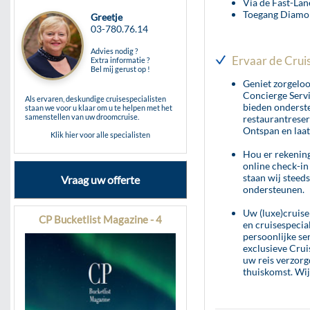
Via de Fast-La
Toegang Diamo
Greetje
03-780.76.14
Advies nodig ?
Ervaar de Cruis
Extra informatie ?
Bel mij gerust op !
Geniet zorgeloo
Concierge Serv
Als ervaren, deskundige cruisespecialisten
bieden onderste
staan we voor u klaar om u te helpen met het
samenstellen van uw droomcruise.
restaurantreser
Ontspan en laat 
Klik hier voor alle specialisten
Hou er rekening
online check-in
staan wij steeds
Vraag uw offerte
ondersteunen.
Uw (luxe)cruise
CP Bucketlist Magazine - 4
en cruisespecia
persoonlijke se
exclusieve Crui
uw reis verzorg
thuiskomst. Wij