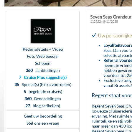
Seven Seas Grandeur 
112922 - 5/11/2025
Uw persoonlijke
Loyaliteitsvoor
Rederijdetails + Video
Seas. Dan voorz
selectie afvaart
Foto Web Special
Referral voord
Schepen
neemt je vriend
360
aanbiedingen
hebben gevaren,
voordeel tot 25
7 Cruise Plus suggestie(s)
Exclusieve toeg
35
Special(s) (Extra voordelen)
vanaf Brussels A
5
begeleide cruise(s)
Regent staat voo
360
Beoordelingen
27
blog artikel(en)
Regent Seven Seas Cru
luxueuze cruiserederij
Geef uw beoordeling
ervaring. Met ruimte 
ruimtelijke en stijlvo
Stel ons een vraag
naar meer dan 450 ic
Regent Seven Seas Cru