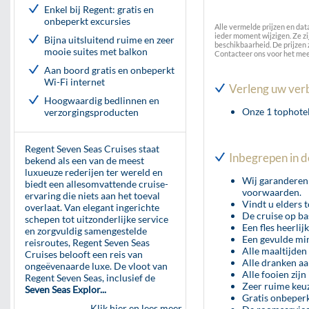
Enkel bij Regent: gratis en
onbeperkt excursies
Alle vermelde prijzen en dat
ieder moment wijzigen. Ze z
Bijna uitsluitend ruime en zeer
beschikbaarheid. De prijzen
mooie suites met balkon
Contacteer ons voor het mee
Aan boord gratis en onbeperkt
Wi-Fi internet
Verleng uw verblij
Hoogwaardig bedlinnen en
Onze 1 tophote
verzorgingsproducten
Regent Seven Seas Cruises staat
Inbegrepen in d
bekend als een van de meest
luxueuze rederijen ter wereld en
Wij garanderen 
biedt een allesomvattende cruise-
voorwaarden.
ervaring die niets aan het toeval
Vindt u elders 
overlaat. Van elegant ingerichte
De cruise op ba
schepen tot uitzonderlijke service
Een fles heerli
en zorgvuldig samengestelde
Een gevulde min
reisroutes, Regent Seven Seas
Alle maaltijden
Cruises belooft een reis van
Alle dranken aa
ongeëvenaarde luxe. De vloot van
Alle fooien zij
Regent Seven Seas, inclusief de
Zeer ruime keuz
Seven Seas Explor...
Gratis onbeperk
Klik hier en lees meer