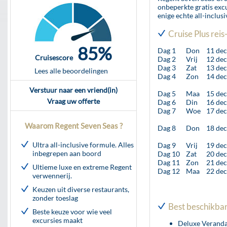
onbeperkte gratis excu
enige echte all-inclusi
Cruise Plus rei
85%
Dag 1
Don
11 de
Cruisescore
Dag 2
Vrij
12 de
Dag 3
Zat
13 de
Lees alle beoordelingen
Dag 4
Zon
14 de
Verstuur naar een vriend(in)
Dag 5
Maa
15 de
Vraag uw offerte
Dag 6
Din
16 de
Dag 7
Woe
17 de
Waarom Regent Seven Seas ?
Dag 8
Don
18 de
Ultra all-inclusive formule. Alles
Dag 9
Vrij
19 de
inbegrepen aan boord
Dag 10
Zat
20 de
Dag 11
Zon
21 de
Ultieme luxe en extreme Regent
Dag 12
Maa
22 de
verwennerij.
Keuzen uit diverse restaurants,
zonder toeslag
Best beschikbare
Beste keuze voor wie veel
excursies maakt
Deluxe Veranda