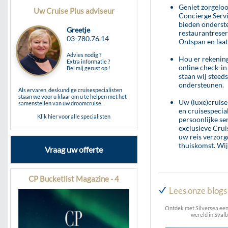
Geniet zorgeloo
Uw Cruise Plus adviseur
Concierge Serv
bieden onderste
Greetje
restaurantreser
03-780.76.14
Ontspan en laat 
Advies nodig ?
Hou er rekening
Extra informatie ?
online check-in
Bel mij gerust op !
staan wij steeds
ondersteunen.
Als ervaren, deskundige cruisespecialisten
staan we voor u klaar om u te helpen met het
Uw (luxe)cruise
samenstellen van uw droomcruise.
en cruisespecia
Klik hier voor alle specialisten
persoonlijke se
exclusieve Crui
uw reis verzorg
thuiskomst. Wij
Vraag uw offerte
CP Bucketlist Magazine - 4
Lees onze blogs 
Ontdek met Silversea een
wereld in Sval