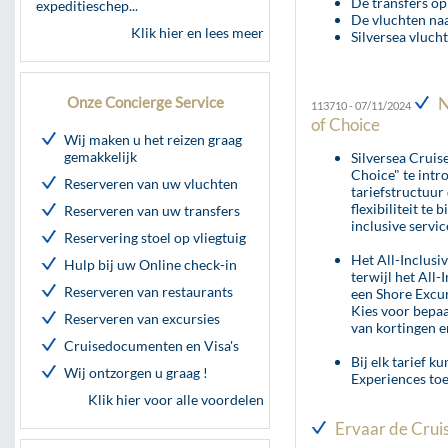
De transfers op
expeditieschep...
De vluchten naa
Klik hier en lees meer
Silversea vluch
Onze Concierge Service
Ni
113710 - 07/11/2024
of Choice
Wij maken u het reizen graag
gemakkelijk
Silversea Cruis
Choice" te int
Reserveren van uw vluchten
tariefstructuur
flexibiliteit t
Reserveren van uw transfers
inclusive servi
Reservering stoel op vliegtuig
Het All-Inclusi
Hulp bij uw Online check-in
terwijl het All-
Reserveren van restaurants
een Shore Excur
Kies voor bepaa
Reserveren van excursies
van kortingen e
Cruisedocumenten en Visa's
Bij elk tarief ku
Wij ontzorgen u graag !
Experiences toe
Klik hier voor alle voordelen
Ervaar de Cruis