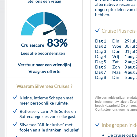
Stel ons een vraag
alternatieve reizen aa
ongerepte delen van d
hebben.
Cruise Plus rei
83%
Dag 1
Din
29 jul
Cruisescore
Dag 2
Woe
30 jul
Dag 3
Don
31 jul
Lees alle beoordelingen
Dag 4
Vrij
1 aug 
Dag 5
Zat
2 aug 
Verstuur naar een vriend(in)
Dag 6
Zon
3 aug 
Vraag uw offerte
Dag 7
Maa
4 aug 
Dag 8
Din
5 aug 
Waarom Silversea Cruises ?
Kleine, Intieme Schepen met
Alle vermelde prijzen en dat
ieder moment wijzigen. Ze z
meer persoonlijke ruimte.
beschikbaarheid. De prijzen
Contacteer ons voor het mee
Butlerservice in Alle Suites en
Suitecategories voor elke gast
Inbegrepen in d
Silversea "All-inclusive" met
fooien en alle dranken inclusief
De cruise op ba