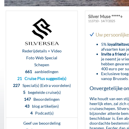
Silver Muse *****+
113710 - 14/7/2025
Uw persoonlijke
5%
loyaliteitsv
afvaarten kan j
Rederijdetails + Video
Invite a friend
v
Foto Web Special
je neemt je vri
hebben gevaren 
Schepen
400 euro per su
661
aanbiedingen
Exclusieve toeg
21 Cruise Plus suggestie(s)
vanop Brussels A
227
Special(s) (Extra voordelen)
Onvergetelijke o
5
begeleide cruise(s)
Wie houdt van een stij
147
Beoordelingen
heerlijk eten, zal zich
43
blog artikel(en)
cruiseschepen. Silvers
4
Podcast(s)
bijzonder attente bem
beschikbaar is. Een ab
Geef uw beoordeling
doordachte bestemming
brengen. Eerder dan al