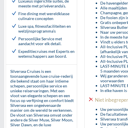
Luxueus ingerichte suites, de
De havengelden
meeste met privéveranda’s.
Alle maaltijden 
Champagne, gese
Fine dining met wereldklasse
De fooien zijn 
culinaire concepten
Gratis onbeperk
Luxe spa, fitnessfaciliteiten en
Silversea Butler
welzijnsprogramma’s
Naar uw persoo
In de meeste hav
Persoonlijke Service met
Vindt u elders 
aandacht voor elk detail.
All-Inclusive PL
Expeditiecruises met Experts en
(afhankelijk van
wetenschappers aan boord.
All-Inclusive P
All-Inclusive P
LAST-MINUTE Fa
5 maanden voor
Silversea Cruises is een
Wij garanderen 
toonaangevende luxe cruise-rederij
voorwaarden
die bekend staat om haar intieme
LAST-MINUTE Far
schepen, persoonlijke service en
In elke haven is
unieke reiservaringen. Met een
vloot van elegante schepen en een
Niet inbegrepen 
focus op verfijning en comfort biedt
Silversea een ongeëvenaarde
Uw persoonlijke
manier om de wereld te verkennen.
De facultatieve
De vloot van Silversea omvat onder
Silversea trans
andere de Silver Muse, Silver Moon,
Uw persoonlijke
Silver Dawn, en de luxe