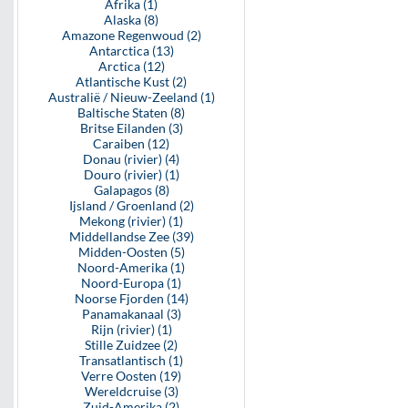
Afrika (1)
Alaska (8)
Amazone Regenwoud (2)
Antarctica (13)
Arctica (12)
Atlantische Kust (2)
Australië / Nieuw-Zeeland (1)
Baltische Staten (8)
Britse Eilanden (3)
Caraiben (12)
Donau (rivier) (4)
Douro (rivier) (1)
Galapagos (8)
Ijsland / Groenland (2)
Mekong (rivier) (1)
Middellandse Zee (39)
Midden-Oosten (5)
Noord-Amerika (1)
Noord-Europa (1)
Noorse Fjorden (14)
Panamakanaal (3)
Rijn (rivier) (1)
Stille Zuidzee (2)
Transatlantisch (1)
Verre Oosten (19)
Wereldcruise (3)
Zuid-Amerika (2)