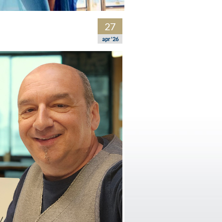
27
apr '26