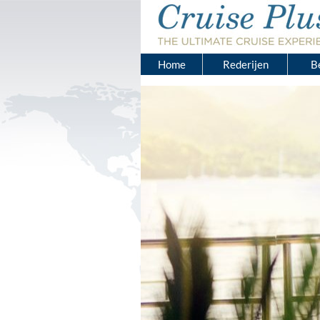
Home
Rederijen
B