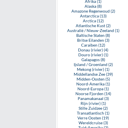
Afrika (1)
Alaska (8)
Amazone Regenwoud (2)
Antarctica (13)
Arctica (12)
Atlantische Kust (2)
Australië / Nieuw-Zeeland (1)
Baltische Staten (8)
Britse Eilanden (3)
Caraiben (12)
Donau (rivier) (4)
Douro (rivier) (1)
Galapagos (8)
Ijsland / Groenland (2)
Mekong (rivier) (1)
Middellandse Zee (39)
Midden-Oosten (5)
Noord-Amerika (1)
Noord-Europa (1)
Noorse Fjorden (14)
Panamakanaal (3)
Rijn (rivier) (1)
Stille Zuidzee (2)
Transatlantisch (1)
Verre Oosten (19)
Wereldcruise (3)
Zuid-Amerika (2)