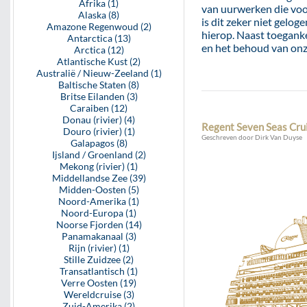
Afrika (1)
van uurwerken die voor
Alaska (8)
is dit zeker niet gelo
Amazone Regenwoud (2)
hierop. Naast toegank
Antarctica (13)
en het behoud van onze
Arctica (12)
Atlantische Kust (2)
Australië / Nieuw-Zeeland (1)
Baltische Staten (8)
Britse Eilanden (3)
Caraiben (12)
Donau (rivier) (4)
Regent Seven Seas Crui
Douro (rivier) (1)
Geschreven door Dirk Van Duyse
Galapagos (8)
Ijsland / Groenland (2)
Mekong (rivier) (1)
Middellandse Zee (39)
Midden-Oosten (5)
Noord-Amerika (1)
Noord-Europa (1)
Noorse Fjorden (14)
Panamakanaal (3)
Rijn (rivier) (1)
Stille Zuidzee (2)
Transatlantisch (1)
Verre Oosten (19)
Wereldcruise (3)
Zuid-Amerika (2)