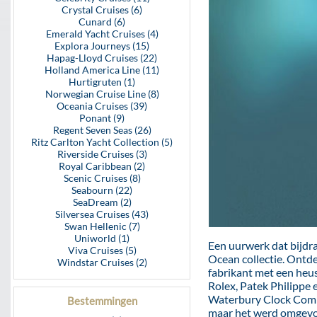
Crystal Cruises (6)
Cunard (6)
Emerald Yacht Cruises (4)
Explora Journeys (15)
Hapag-Lloyd Cruises (22)
Holland America Line (11)
Hurtigruten (1)
Norwegian Cruise Line (8)
Oceania Cruises (39)
Ponant (9)
Regent Seven Seas (26)
Ritz Carlton Yacht Collection (5)
Riverside Cruises (3)
Royal Caribbean (2)
Scenic Cruises (8)
Seabourn (22)
SeaDream (2)
Silversea Cruises (43)
Swan Hellenic (7)
Uniworld (1)
Een uurwerk dat bijdra
Viva Cruises (5)
Ocean collectie. Ontde
Windstar Cruises (2)
fabrikant met een heuse
Rolex, Patek Philippe 
Waterbury Clock Compan
Bestemmingen
maar het werd omgevor