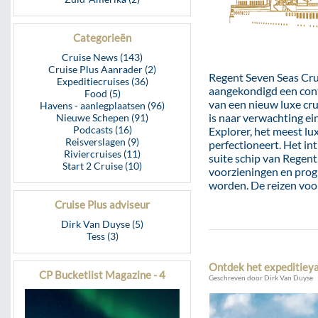
Categorieën
Cruise News (143)
Cruise Plus Aanrader (2)
Regent Seven Seas Crui
Expeditiecruises (36)
aangekondigd een contr
Food (5)
van een nieuw luxe cru
Havens - aanlegplaatsen (96)
is naar verwachting e
Nieuwe Schepen (91)
Podcasts (16)
Explorer, het meest lu
Reisverslagen (9)
perfectioneert. Het in
Riviercruises (11)
suite schip van Regent 
Start 2 Cruise (10)
voorzieningen en prog
worden. De reizen voor
Cruise Plus adviseur
Dirk Van Duyse (5)
Tess (3)
Ontdek het expeditiey
CP Bucketlist Magazine - 4
Geschreven door Dirk Van Duyse